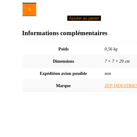
quantité
de
WOOD
Ajouter au panier
DOCTOR
590ML
RENOVATEUR
Informations complémentaires
POUR
LE
BOIS
/
Poids
0,56 kg
AERO
Dimensions
7 × 7 × 29 cm
Expédition avion possible
non
Marque
ZEP INDUSTRIE