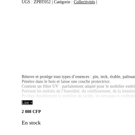
UGS :
ZPBT052
Catégorie :
Collectivités
Rénove et protège tous types d’essences : pin, teck, érable, paliss
Pénètre dans le bois et laisse une couche protectrice.
Contient un filtre UV : parfaitement adapté pour le mobilier extéri
Prévient les méfaits de l’humidité, du vieillissement, de la lumiè
Protège durablement le mobilier de jardin, les terrasses et revête
Restaure également le grain original en éliminant les éraflures, im
Lire +
Ne colle pas.
Facile à utiliser, présentation en aérosol.
2 008
CFP
En stock