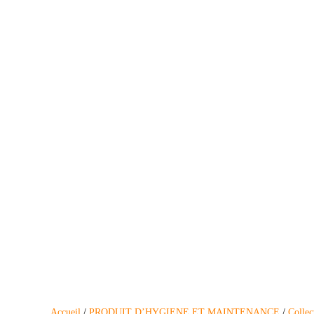
Accueil
/
PRODUIT D’HYGIENE ET MAINTENANCE
/
Collec