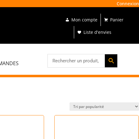
Connexion

Mon compte
Panier
87
74
r les îles
55
Liste d'envies
54
MANDES