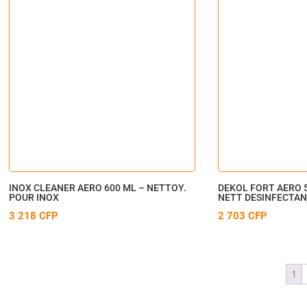
INOX CLEANER AERO 600 ML – NETTOY.
DEKOL FORT AERO 
POUR INOX
NETT DESINFECTAN
3 218
CFP
2 703
CFP
1