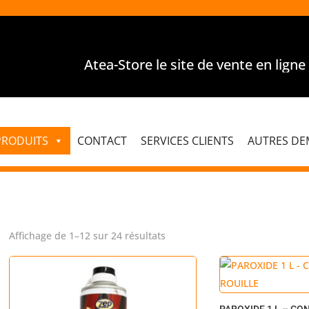
Atea-Store le site de vente en ligne pou
PRODUITS
CONTACT
SERVICES CLIENTS
AUTRES D
Trié
Affichage de 1–12 sur 24 résultats
par
popularité
PAROXIDE 1 L – CO