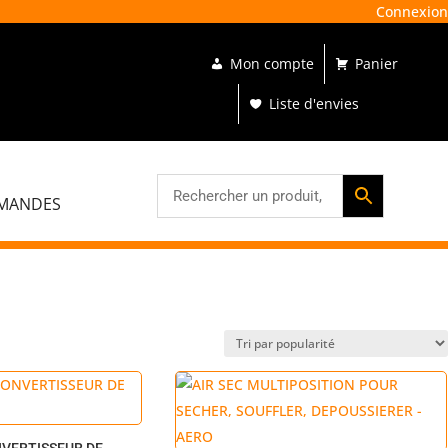
Connexion

Mon compte
Panier
87
74
r les îles
55
Liste d'envies
54
EMANDES
NVERTISSEUR DE