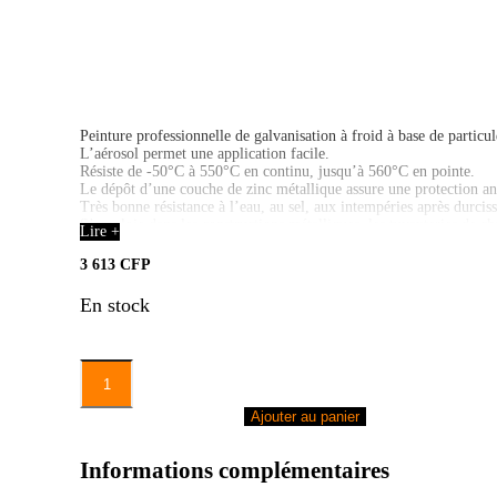
Peinture professionnelle de galvanisation à froid à base de particu
L’aérosol permet une application facile.
Résiste de -50°C à 550°C en continu, jusqu’à 560°C en pointe.
Le dépôt d’une couche de zinc métallique assure une protection ant
Très bonne résistance à l’eau, au sel, aux intempéries après durcis
S’emploie dans les constructions métalliques, les tuyauteries de ch
Lire +
Convient parfaitement pour la soudure par points ainsi que pour la 
Protège de la corrosion les grilles métalliques.
3 613
CFP
En stock
quantité
de
KAMOVE
Ajouter au panier
ALU
AER
500
Informations complémentaires
ML
-