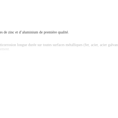
les de zinc et d’aluminium de première qualité.
icorrosion longue durée sur toutes surfaces métalliques (fer, acier, acier galva
sement.
auffage.
finition de réparations de carrosseries zinguées.