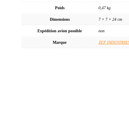
REVETEMENT
GALVANISANT
Poids
0,47 kg
A
FROID
Dimensions
7 × 7 × 24 cm
BRILLANT
Expédition avion possible
non
Marque
ZEP INDUSTRIE