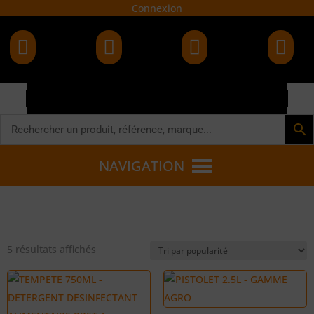
Connexion




NAVIGATION
Trié
5 résultats affichés
par
popularité