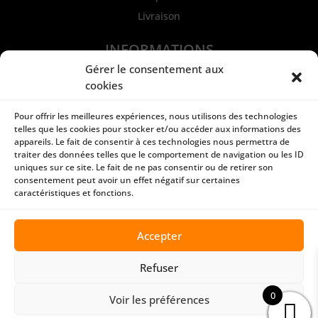
Livraison
INFORMATIONS
Mentions légales et CGU
Gérer le consentement aux
cookies
Politique de confidentialité
Conditions générales de ventes
Pour offrir les meilleures expériences, nous utilisons des technologies
Paiement sécurisé
telles que les cookies pour stocker et/ou accéder aux informations des
appareils. Le fait de consentir à ces technologies nous permettra de
traiter des données telles que le comportement de navigation ou les ID
uniques sur ce site. Le fait de ne pas consentir ou de retirer son
CONTACT
consentement peut avoir un effet négatif sur certaines
caractéristiques et fonctions.
ATEA-STORE
BP43402 Fare Tony
98713 PAPEETE | Tahiti
Accepter
87 74 55 54
contact@atea-store.pf
Refuser
0
Voir les préférences