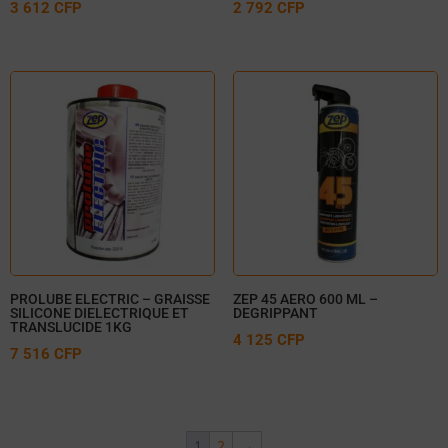
3 612
CFP
2 792
CFP
PROLUBE ELECTRIC – GRAISSE
ZEP 45 AERO 600 ML –
SILICONE DIELECTRIQUE ET
DEGRIPPANT
TRANSLUCIDE 1KG
4 125
CFP
7 516
CFP
1
2
→