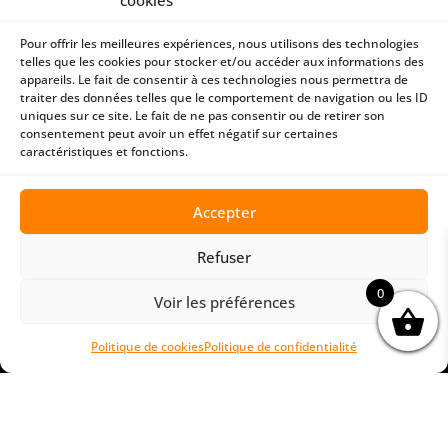
cookies
Conditions générales de ventes
Paiement sécurisé
Pour offrir les meilleures expériences, nous utilisons des technologies
telles que les cookies pour stocker et/ou accéder aux informations des
appareils. Le fait de consentir à ces technologies nous permettra de
traiter des données telles que le comportement de navigation ou les ID
uniques sur ce site. Le fait de ne pas consentir ou de retirer son
consentement peut avoir un effet négatif sur certaines
CONTACT
caractéristiques et fonctions.
ATEA-STORE
BP43402 Fare Tony
Accepter
98713 PAPEETE | Tahiti
87 74 55 54
Refuser
contact@atea-store.pf
0
Voir les préférences
Politique de cookies
Politique de confidentialité
©2026 Atea Store | Site réalisé par l'agence
Crea
Passion Tahiti