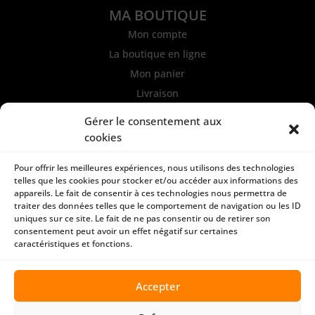
MA BOUTIQUE
Mon compte
La boutique en ligne
Mon panier
Livraison
Gérer le consentement aux
INFORMATIONS
cookies
Mentions légales et CGU
Politique de confidentialité
Pour offrir les meilleures expériences, nous utilisons des technologies
telles que les cookies pour stocker et/ou accéder aux informations des
Conditions générales de ventes
appareils. Le fait de consentir à ces technologies nous permettra de
Paiement sécurisé
traiter des données telles que le comportement de navigation ou les ID
uniques sur ce site. Le fait de ne pas consentir ou de retirer son
consentement peut avoir un effet négatif sur certaines
caractéristiques et fonctions.
CONTACT
ATEA-STORE
Accepter
BP43402 Fare Tony
98713 PAPEETE | Tahiti