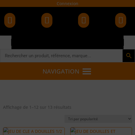
Connexion




NAVIGATION
Trié
Affichage de 1–12 sur 13 résultats
par
popularité