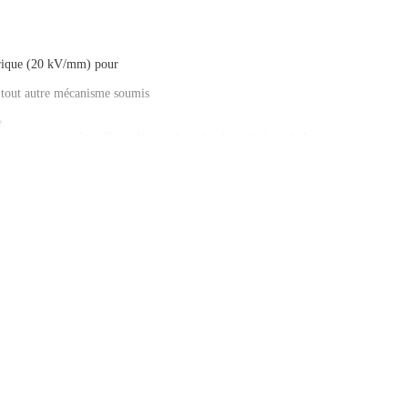
ectrique (20 kV/mm) pour
et tout autre mécanisme soumis
e.
riques contre les effets néfastes des sels, des saletés et de la corrosion.