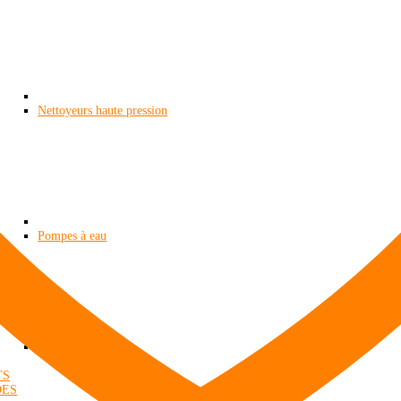
Nettoyeurs haute pression
Pompes à eau
TS
DES