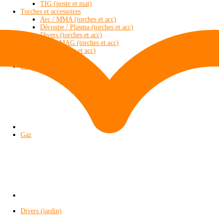
TIG (poste et mat)
Torches et accessoires
Arc / MMA (torches et acc)
Découpe / Plasma (torches et acc)
Divers (torches et acc)
MIG / MAG (torches et acc)
TIG (torches et acc)
LECTROGENE
Essence / Diesel
Gaz
Divers (jardin)