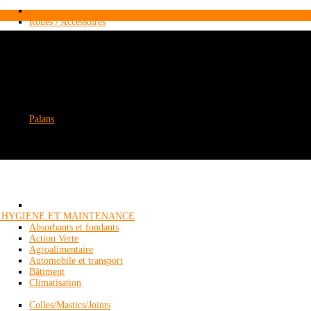
Roues / Accessoires
Palans
’HYGIENE ET MAINTENANCE
Absorbants et fondants
Action Verte
Agroalimentaire
Automobile et transport
Bâtiment
Climatisation
Colles/Mastics/Joints