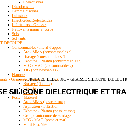
Collectivités
Désodorisants
Gamme piscines
Industries
Insecticides/Rodenticides
Lubrifiants - Graisses
Nettoyants mains et corps
Sols
Solvants
ET DECOUPE
Consommables / métal d'apport
Arc / MMA (consommables /)
Brasage (consommables /)
Découpe / Plasma (consommables /)
MIG / MAG (consommables /)
TIG (consommables /)
Flamme
Accessoires (flamme)
iants - Graisses
/ PROLUBE ELECTRIC – GRAISSE SILICONE DIELECT
Brasage (flamme)
Chauffe
SE SILICONE DIELECTRIQUE ET TR
Découpe
Poste / Matériel
Arc / MMA (poste et mat)
Aspiration / Filtration
Découpe / Plasma (poste et mat)
Groupe autonome de soudage
MIG / MAG (poste et mat)
Multi Procédés