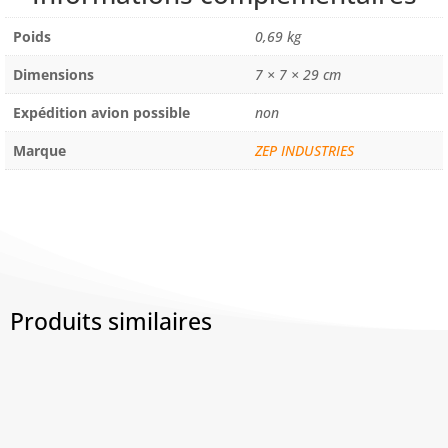
AERO
Poids
0,69 kg
Dimensions
7 × 7 × 29 cm
Expédition avion possible
non
Marque
ZEP INDUSTRIES
Produits similaires