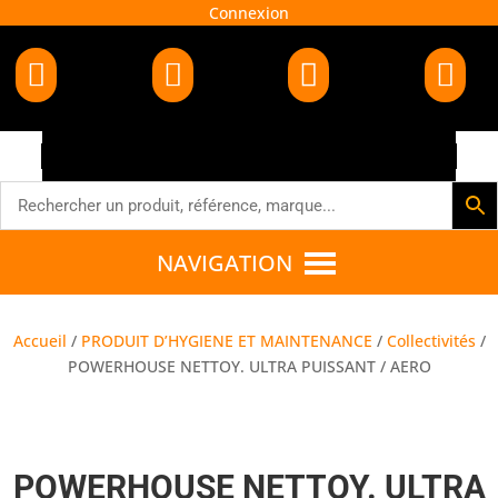
Connexion




NAVIGATION
Accueil
/
PRODUIT D’HYGIENE ET MAINTENANCE
/
Collectivités
/
POWERHOUSE NETTOY. ULTRA PUISSANT / AERO
POWERHOUSE NETTOY. ULTRA