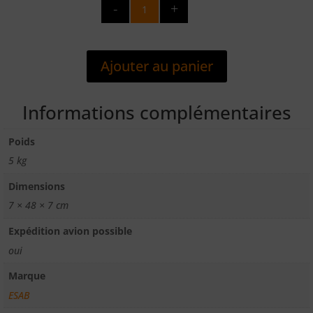
quantité
de
OK8478
4,0X450
Ajouter au panier
ETUI
ELECTRODE
RECHARGE
Informations complémentaires
GODET
44
Poids
PCS
5 kg
WEARTRODE
60T
Dimensions
7 × 48 × 7 cm
Expédition avion possible
oui
Marque
ESAB