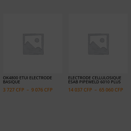
de
prix :
prix
5
17
322 CFP
755
à
à
7
18
698 CFP
548
OK4800 ETUI ELECTRODE
ELECTRODE CELLULOSIQUE
BASIQUE
ESAB PIPEWELD 6010 PLUS
Plage
Pla
3 727
CFP
–
9 076
CFP
14 037
CFP
–
65 060
CFP
de
de
prix :
prix
3
14
727 CFP
037
à
à