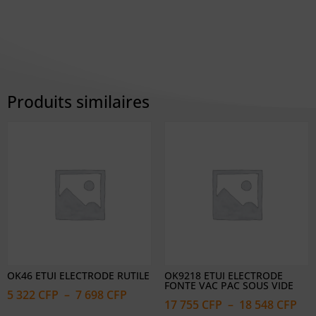
Produits similaires
OK46 ETUI ELECTRODE RUTILE
OK9218 ETUI ELECTRODE
FONTE VAC PAC SOUS VIDE
Plage
5 322
CFP
–
7 698
CFP
Pla
17 755
CFP
–
18 548
CFP
de