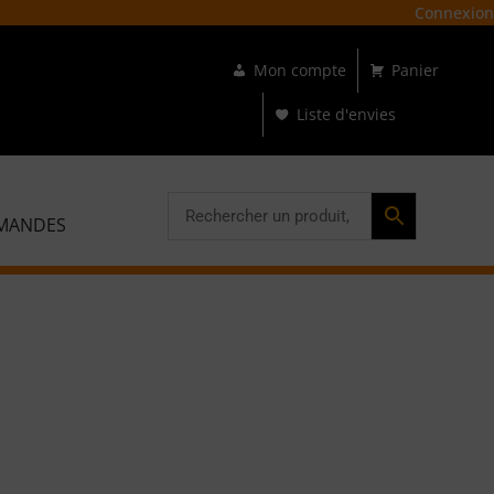
Connexion

Mon compte
Panier
87
74
r les îles
55
Liste d'envies
54
MANDES