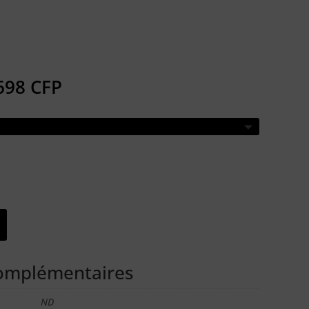
 CHOISIR OU UTILISER VOTRE METAL D’APPORT ?
Plage
698
CFP
de
prix :
5
322 CFP
à
7
698 CFP
complémentaires
ND