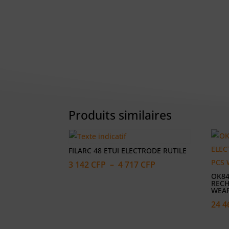
Produits similaires
FILARC 48 ETUI ELECTRODE RUTILE
Plage
3 142
CFP
–
4 717
CFP
OK84
de
RECH
prix :
WEA
3
24 
142 CFP