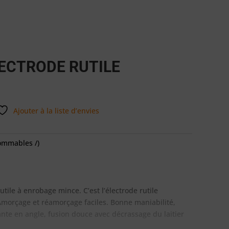
LECTRODE RUTILE
Ajouter à la liste d’envies
ommables /)
tile à enrobage mince. C’est l’électrode rutile
 Amorçage et réamorçage faciles. Bonne maniabilité,
te en angle, fusion douce avec décrassage du laitier