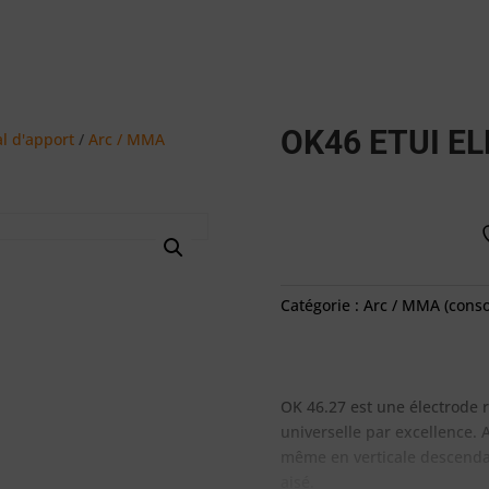
OK46 ETUI E
l d'apport
/
Arc / MMA
Catégorie :
Arc / MMA (cons
OK 46.27 est une électrode ru
universelle par excellence.
même en verticale descendan
aisé.