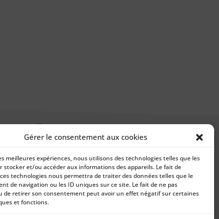
Gérer le consentement aux cookies
TE
OK3380 5,0X450 ETUI ELECTRODE
les meilleures expériences, nous utilisons des technologies telles que les
RUTILE FEEMAX 33 PCS
age
r stocker et/ou accéder aux informations des appareils. Le fait de
8 529
CFP
e
 ces technologies nous permettra de traiter des données telles que le
t de navigation ou les ID uniques sur ce site. Le fait de ne pas
ix :
u de retirer son consentement peut avoir un effet négatif sur certaines
7
ques et fonctions.
55 CFP