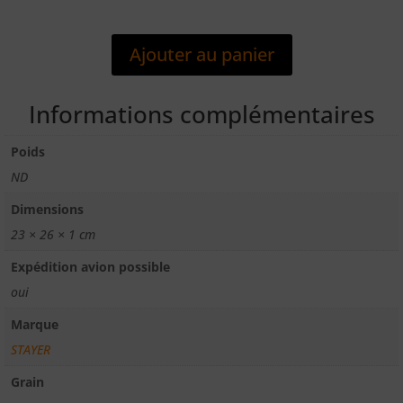
JEU
DE
Ajouter au panier
5
PAPIERS
ABRASIFS
Informations complémentaires
AUTOFIXANTS
Ø225
Poids
SANS
ND
TROU
Dimensions
23 × 26 × 1 cm
Expédition avion possible
oui
Marque
STAYER
Grain