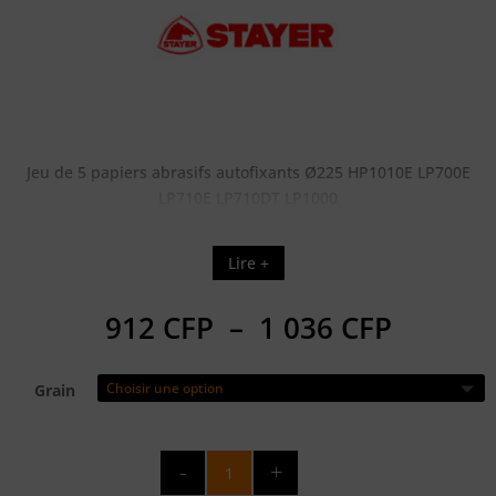
Jeu de 5 papiers abrasifs autofixants Ø225 HP1010E LP700E
LP710E LP710DT LP1000
Lire +
Plage
912
CFP
–
1 036
CFP
de
prix :
Grain
912 CF
à
1
quantité
036 CF
de