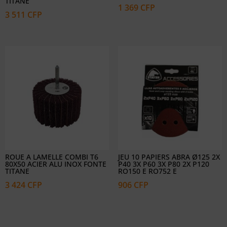
TITANE
1 369
CFP
3 511
CFP
ROUE A LAMELLE COMBI T6
JEU 10 PAPIERS ABRA Ø125 2X
80X50 ACIER ALU INOX FONTE
P40 3X P60 3X P80 2X P120
TITANE
RO150 E RO752 E
3 424
CFP
906
CFP