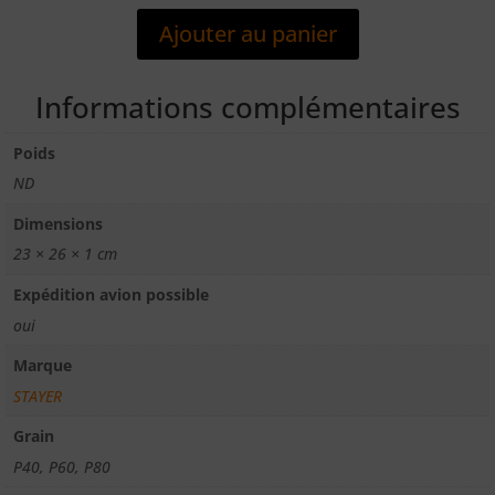
DE
Ajouter au panier
5
PAPIERS
ABRASIF
Informations complémentaires
Ø225
MAILLE
Poids
CERAMIQUE
ND
Dimensions
23 × 26 × 1 cm
Expédition avion possible
oui
Marque
STAYER
Grain
P40, P60, P80