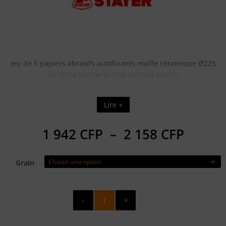
Jeu de 5 papiers abrasifs autofixants maille céramique Ø225
hp1010e lp700e lp710e lp710dt lp1000
Lire +
Plage
1 942
CFP
–
2 158
CFP
de
prix :
Grain
1
942 CF
à
quantité
2
de
158 CF
JEU