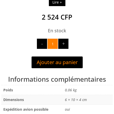
Lire +
2 524
CFP
En stock
quantité
de
BROSSE
ROTATIVE
Ajouter au panier
CRAYON
DIAM
23
Informations complémentaires
LG
65MM
Poids
0,06 kg
TIGE
Dimensions
6 × 10 × 4 cm
6MM
Expédition avion possible
oui