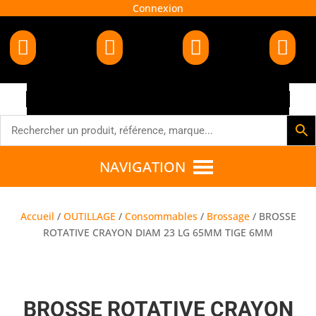
Connexion




NAVIGATION
Accueil
/
OUTILLAGE
/
Consommables
/
Brossage
/ BROSSE
ROTATIVE CRAYON DIAM 23 LG 65MM TIGE 6MM
BROSSE ROTATIVE CRAYON