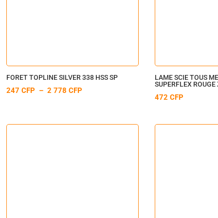
FORET TOPLINE SILVER 338 HSS SP
LAME SCIE TOUS M
SUPERFLEX ROUGE 
PLAGE
247
CFP
–
2 778
CFP
472
CFP
DE
PRIX :
247 CFP
À
2
778 CFP