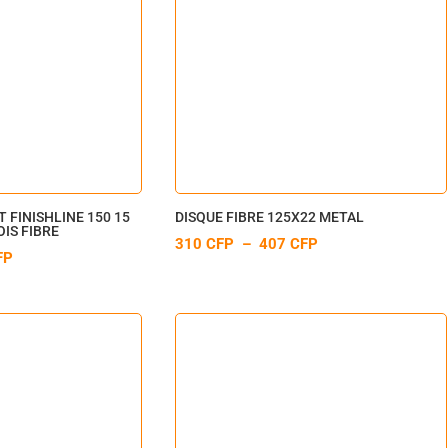
 FINISHLINE 150 15
DISQUE FIBRE 125X22 METAL
IS FIBRE
PLAGE
310
CFP
–
407
CFP
PLAGE
FP
DE
DE
PRIX :
PRIX :
310 CFP
121 CFP
À
À
407 CFP
155 CFP