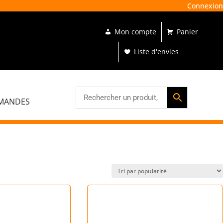
Connexion

Mon compte
Panier
87
74
r les îles
55
Liste d'envies
54
MANDES