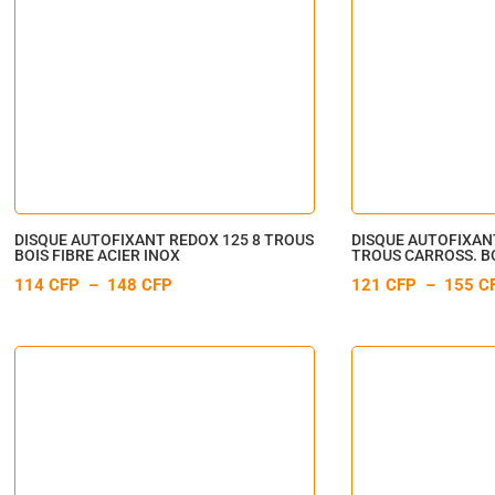
DISQUE AUTOFIXANT REDOX 125 8 TROUS
DISQUE AUTOFIXANT
BOIS FIBRE ACIER INOX
TROUS CARROSS. BO
PLAGE
114
CFP
–
148
CFP
121
CFP
–
155
C
DE
PRIX :
114 CFP
À
148 CFP