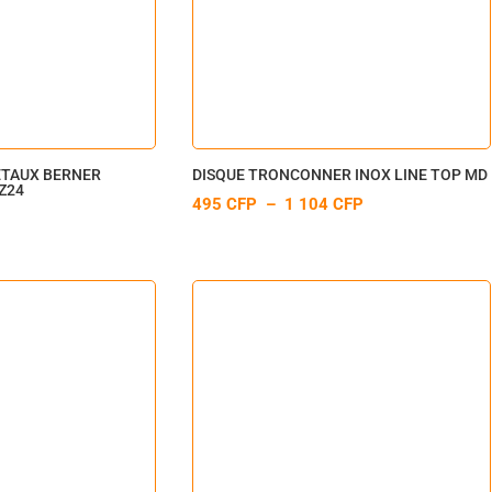
ETAUX BERNER
DISQUE TRONCONNER INOX LINE TOP MD
Z24
PLAGE
495
CFP
–
1 104
CFP
DE
PRIX :
495 CFP
À
1
104 CFP