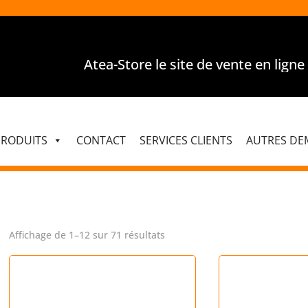
Atea-Store le site de vente en ligne pou
PRODUITS
CONTACT
SERVICES CLIENTS
AUTRES DE
Trié
Affichage de 1–12 sur 71 résultats
par
popularité