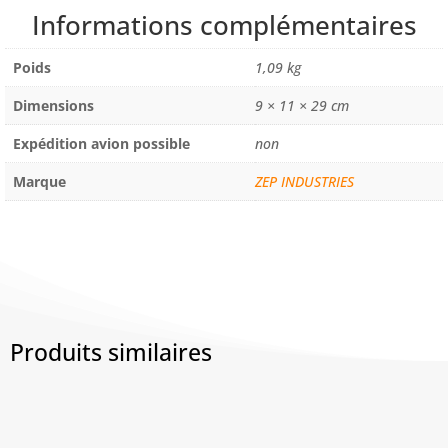
DESODORISANT
Informations complémentaires
-
NEUTRALISANT
Poids
1,09 kg
/
FLACON
Dimensions
9 × 11 × 29 cm
Expédition avion possible
non
Marque
ZEP INDUSTRIES
Produits similaires