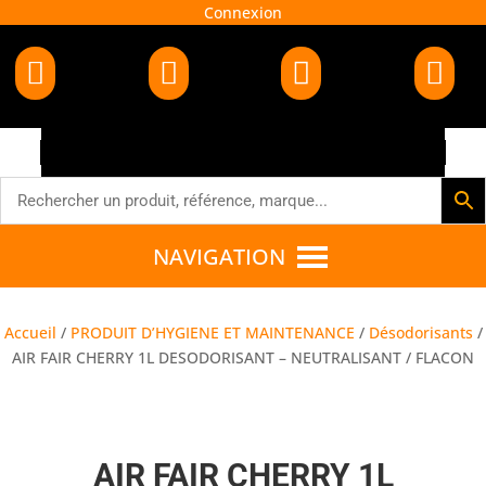
Connexion




NAVIGATION
Accueil
/
PRODUIT D’HYGIENE ET MAINTENANCE
/
Désodorisants
/
AIR FAIR CHERRY 1L DESODORISANT – NEUTRALISANT / FLACON
AIR FAIR CHERRY 1L