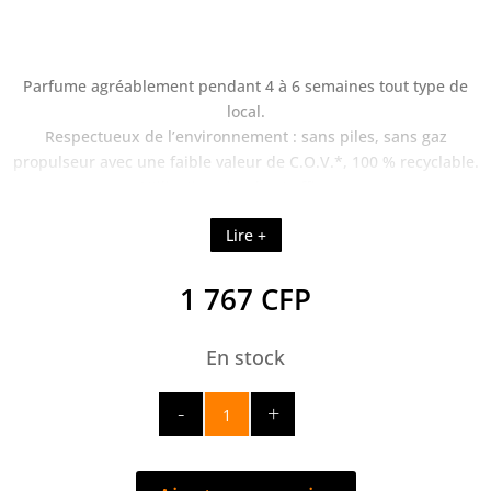
Parfume agréablement pendant 4 à 6 semaines tout type de
local.
Respectueux de l’environnement : sans piles, sans gaz
propulseur avec une faible valeur de C.O.V.*, 100 % recyclable.
Utilisation simple et efficace.
Polyvalent : Sa taille et son système de fixation permettent une
Lire +
très grande variété d’utilisations.
Diffuseur solide, ne se dilue pas dans l’eau.
Permet de parfumer agréablement tout type de local tel que
1 767
CFP
placards à balai, vestiaires, couloirs, véhicules, local poubelles,
locations de chaussures (patinoires, bowling, skis…), etc.
En stock
quantité
de
ODOR
CLIP