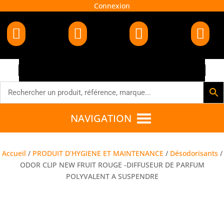
Connexion




NAVIGATION
Accueil
/
PRODUIT D’HYGIENE ET MAINTENANCE
/
Désodorisants
/
ODOR CLIP NEW FRUIT ROUGE -DIFFUSEUR DE PARFUM
POLYVALENT A SUSPENDRE