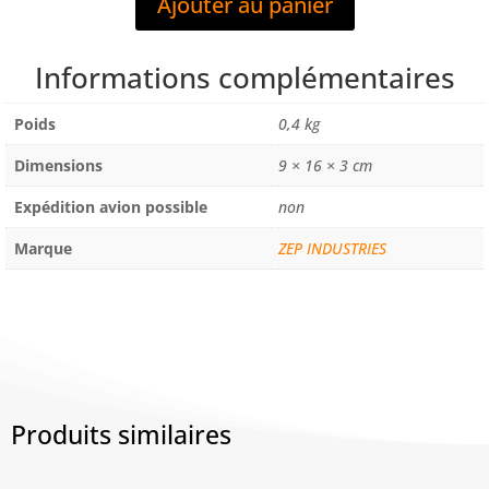
Ajouter au panier
NEW
FRUIT
ROUGE
Informations complémentaires
-
DIFFUSEUR
Poids
0,4 kg
DE
PARFUM
Dimensions
9 × 16 × 3 cm
POLYVALENT
Expédition avion possible
non
A
SUSPENDRE
Marque
ZEP INDUSTRIES
Produits similaires