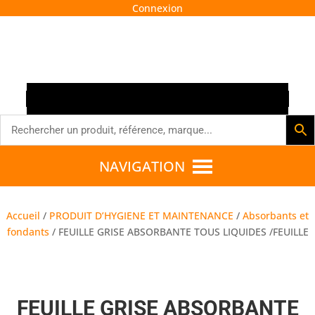
Connexion




NAVIGATION
Accueil
/
PRODUIT D’HYGIENE ET MAINTENANCE
/
Absorbants et
fondants
/ FEUILLE GRISE ABSORBANTE TOUS LIQUIDES /FEUILLE
FEUILLE GRISE ABSORBANTE