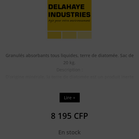
Granulés absorbants tous liquides, terre de diatomée. Sac de
20 kg.
Description :
D’origine minérale, la terre de diatomée est un produit inerte
et exempt de matières nocives connues. Grâce à sa surface
spécifique supérieure à la moyenne, le grain de la terre de
Lire +
diatomée est composé d’un nombre très
important de pores invisibles qui lui confère un haut pouvoir
d’absorption
8 195
CFP
En stock