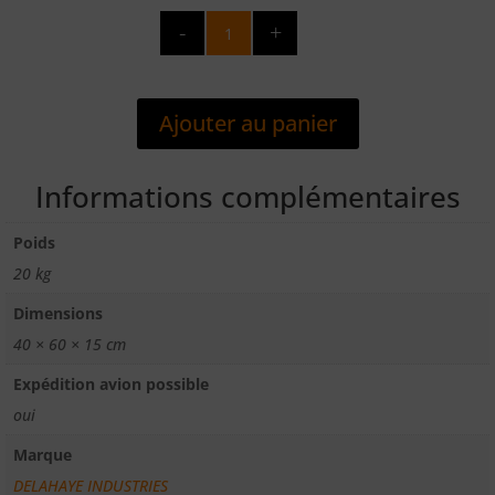
quantité
de
ABSORBANT
TOUS
Ajouter au panier
LIQUIDES
GRANULE
MINERAL
Informations complémentaires
DIATOMEE
SAC
Poids
20
20 kg
KG/40L
Dimensions
40 × 60 × 15 cm
Expédition avion possible
oui
Marque
DELAHAYE INDUSTRIES