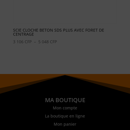
SCIE CLOCHE BETON SDS PLUS AVEC FORET DE
CENTRAGE
Plage
3 106
CFP
–
5 048
CFP
de
prix :
3
106 CFP
à
5
048 CFP
MA BOUTIQUE
Mon compte
La boutique en ligne
Mon panier