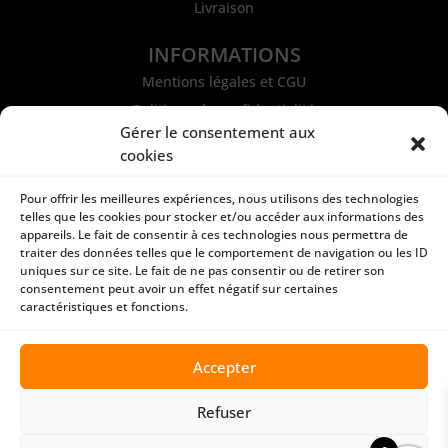
Livraison
INFORMATIONS
Mentions légales et CGU
Politique de confidentialité
Gérer le consentement aux
Conditions générales de ventes
cookies
Paiement sécurisé
Pour offrir les meilleures expériences, nous utilisons des technologies
telles que les cookies pour stocker et/ou accéder aux informations des
appareils. Le fait de consentir à ces technologies nous permettra de
traiter des données telles que le comportement de navigation ou les ID
uniques sur ce site. Le fait de ne pas consentir ou de retirer son
CONTACT
consentement peut avoir un effet négatif sur certaines
caractéristiques et fonctions.
ATEA-STORE
BP43402 Fare Tony
98713 PAPEETE | Tahiti
Accepter
87 74 55 54
contact@atea-store.pf
Refuser