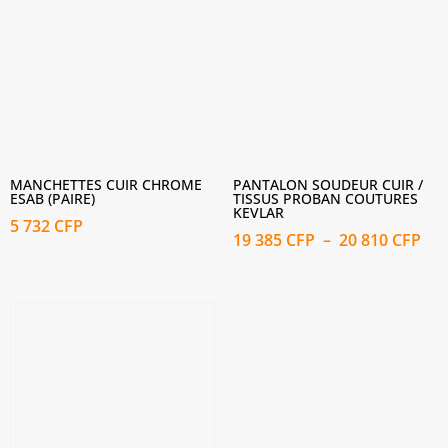
MANCHETTES CUIR CHROME
PANTALON SOUDEUR CUIR /
ESAB (PAIRE)
TISSUS PROBAN COUTURES
KEVLAR
5 732
CFP
Pla
19 385
CFP
–
20 810
CFP
de
prix
19
385
à
20
810