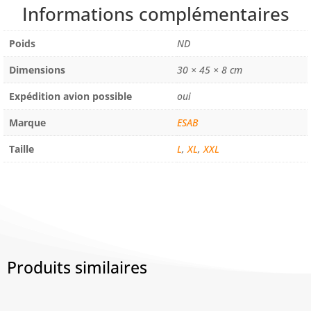
FR
Informations complémentaires
TISSUS
IGNIFUGE
Poids
ND
ZIP
METAL
Dimensions
30 × 45 × 8 cm
Expédition avion possible
oui
Marque
ESAB
Taille
L
,
XL
,
XXL
Produits similaires