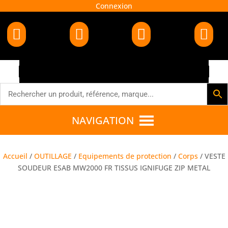
Connexion




NAVIGATION
Accueil
/
OUTILLAGE
/
Equipements de protection
/
Corps
/ VESTE
SOUDEUR ESAB MW2000 FR TISSUS IGNIFUGE ZIP METAL