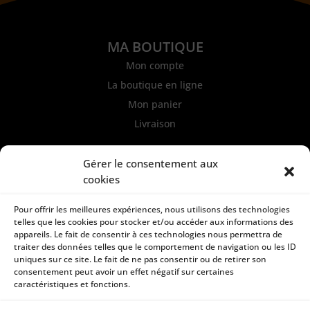
MA BOUTIQUE
Mon compte
La boutique en ligne
Mon panier
Livraison
INFORMATIONS
Gérer le consentement aux
Mentions légales et CGU
cookies
Politique de confidentialité
Pour offrir les meilleures expériences, nous utilisons des technologies
Conditions générales de ventes
telles que les cookies pour stocker et/ou accéder aux informations des
Paiement sécurisé
appareils. Le fait de consentir à ces technologies nous permettra de
traiter des données telles que le comportement de navigation ou les ID
uniques sur ce site. Le fait de ne pas consentir ou de retirer son
consentement peut avoir un effet négatif sur certaines
caractéristiques et fonctions.
CONTACT