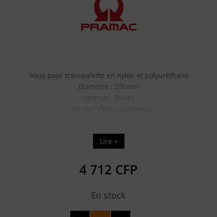
Roue pour transpalette en nylon et polyuréthane
Diamètre : 200mm
Largeur : 45mm
Livré avec deux roulements
Lire +
4 712
CFP
En stock
quantité