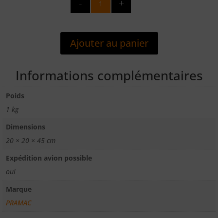
de
ROUE
POUR
Ajouter au panier
TRANSPALETTE
NYLON/POLYURETHANE
D200X45+ROULEMENTS
Informations complémentaires
Poids
1 kg
Dimensions
20 × 20 × 45 cm
Expédition avion possible
oui
Marque
PRAMAC