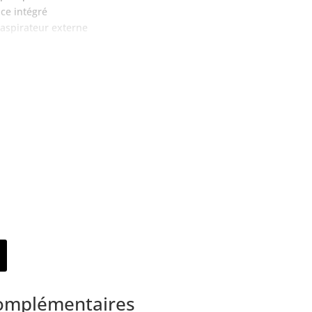
ace intégré
 aspirateur externe
lame
 3 mm
complémentaires