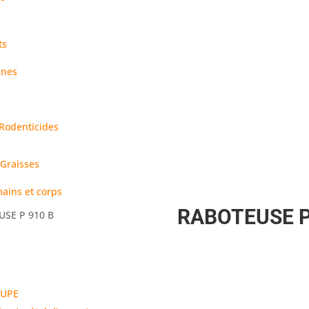
ts
ines
/Rodenticides
 Graisses
ains et corps
RABOTEUSE P
USE P 910 B
OUPE