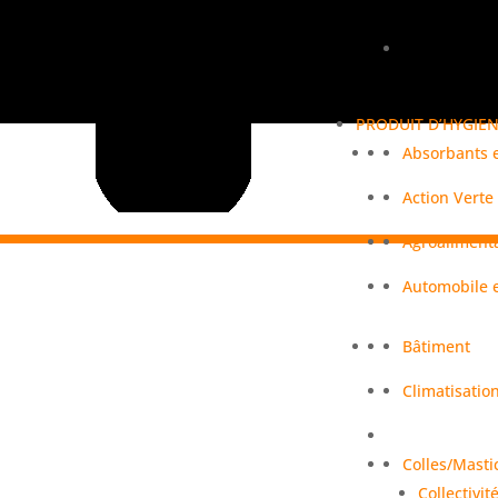
PRODUIT D’HYGIE
Absorbants 
Action Verte
Agroaliment
Automobile e
Bâtiment
Climatisatio
Colles/Mastic
Collectivit