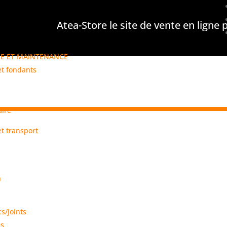
Atea-Store le site de vente en ligne pour le
NE ET MAINTENANCE
et fondants
aire
t transport
n
s/Joints
és