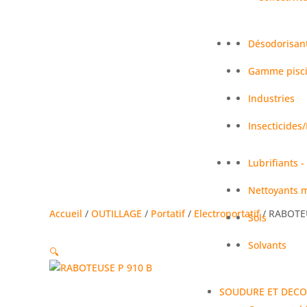
Désodorisan
Gamme pisc
Industries
Insecticides
Lubrifiants -
Nettoyants m
Accueil
/
OUTILLAGE
/
Portatif
/
Electroportatif
/ RABOTE
Sols
Solvants
🔍
SOUDURE ET DEC