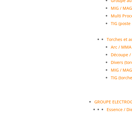
Groupe au
MIG / MAG 
Multi Pro
TIG (poste
Torches et a
Arc / MMA 
Découpe / 
Divers (tor
MIG / MAG 
TIG (torche
GROUPE ELECTRO
Essence / Di