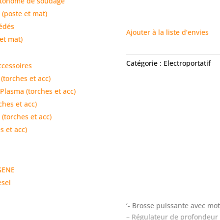
tonome de soudage
(poste et mat)
cédés
Ajouter à la liste d’envies
 et mat)
Catégorie :
Electroportatif
ccessoires
(torches et acc)
Plasma (torches et acc)
ches et acc)
(torches et acc)
s et acc)
GENE
esel
‘- Brosse puissante avec mo
– Régulateur de profondeur 