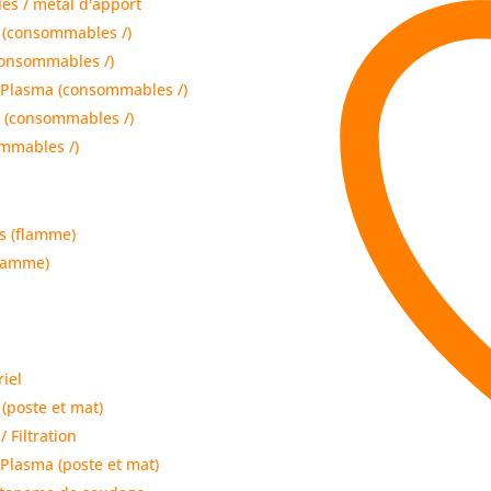
s / métal d'apport
 (consommables /)
consommables /)
 Plasma (consommables /)
 (consommables /)
mmables /)
s (flamme)
flamme)
riel
(poste et mat)
/ Filtration
Plasma (poste et mat)