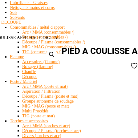
Lubrifiants - Graisses
Nettoyants mains et corps
Sols
Solvants
 DECOUPE
Consommables / métal d'apport
Arc / MMA (consommables /)
Brasage (consommables /)
COULISSE AFFICHAGE DIGITAL
Découpe / Plasma (consommables /)
MIG / MAG (consommables /)
PIED A COULISSE 
TIG (consommables /)
Flamme
Accessoires (flamme)
Brasage (flamme)
Chauffe
Découpe
Poste / Matériel
Arc / MMA (poste et mat)
Aspiration / Filtration
Découpe / Plasma (poste et mat)
Groupe autonome de soudage
MIG / MAG (poste et mat)
Multi Procédés
TIG (poste et mat)
Torches et accessoires
Arc / MMA (torches et acc)
Découpe / Plasma (torches et acc)
Divers (torches et acc)