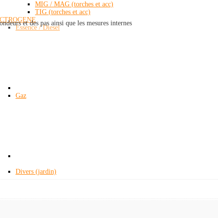
MIG / MAG (torches et acc)
TIG (torches et acc)
ECTROGENE
ndeurs et des pas ainsi que les mesures internes
Essence / Diesel
Gaz
Divers (jardin)