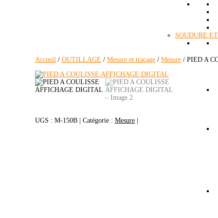
SOUDURE ET
Accueil
/
OUTILLAGE
/
Mesure et traçage
/
Mesure
/ PIED A 
UGS :
M-150B
Catégorie :
Mesure