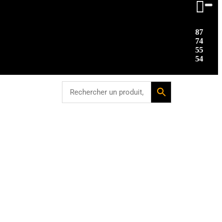

87
74
55
54