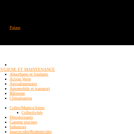
Palans
HYGIENE ET MAINTENANCE
Absorbants et fondants
Action Verte
Agroalimentaire
Automobile et transport
Bâtiment
Climatisation
Colles/Mastics/Joints
Collectivités
Désodorisants
Gamme piscines
Industries
Insecticides/Rodenticides