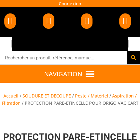
Connexion




NAVIGATION
Accueil
/
SOUDURE ET DECOUPE
/
Poste / Matériel
/
Aspiration /
Filtration
/ PROTECTION PARE-ETINCELLE POUR ORIGO VAC CART
PROTECTION PARE-ETINCELLE