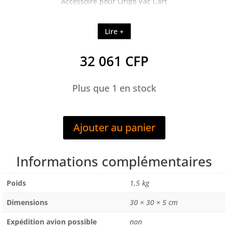
Accessoire pour Origo Vac Cart
Lire +
32 061
CFP
Plus que 1 en stock
quantité
de
Ajouter au panier
PROTECTION
PARE-
ETINCELLE
Informations complémentaires
POUR
ORIGO
Poids
1,5 kg
VAC
Dimensions
30 × 30 × 5 cm
CART
Expédition avion possible
non