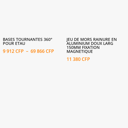
BASES TOURNANTES 360°
JEU DE MORS RAINURE EN
POUR ETAU
ALUMINIUM DOUX LARG
150MM FIXATION
Plage
9 912
CFP
–
69 866
CFP
MAGNETIQUE
de
11 380
CFP
prix :
9
912 CFP
à
69
866 CFP