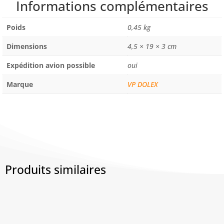
Informations complémentaires
+
CAOUTCHOUC
Poids
0,45 kg
LARG
150MM
Dimensions
4,5 × 19 × 3 cm
FIXATION
Expédition avion possible
oui
MAGNETIQUE
Marque
VP DOLEX
Produits similaires