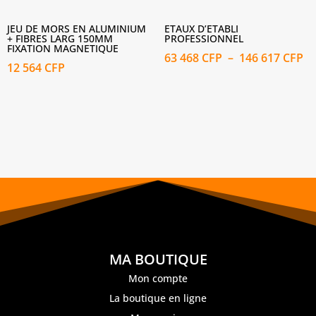
JEU DE MORS EN ALUMINIUM
ETAUX D’ETABLI
+ FIBRES LARG 150MM
PROFESSIONNEL
FIXATION MAGNETIQUE
Pl
63 468
CFP
–
146 617
CFP
12 564
CFP
de
pri
63
46
à
14
61
MA BOUTIQUE
Mon compte
La boutique en ligne