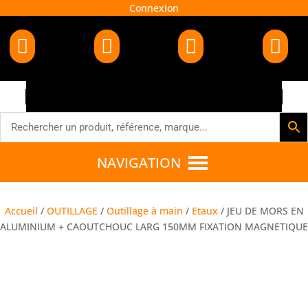
Connexion




NAVIGATION
Accueil
/
OUTILLAGE
/
Outillage à main
/
Etaux
/ JEU DE MORS EN
ALUMINIUM + CAOUTCHOUC LARG 150MM FIXATION MAGNETIQUE