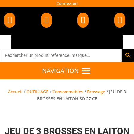
Connexion




NAVIGATION
Accueil
/
OUTILLAGE
/
Consommables
/
Brossage
/ JEU DE 3
BROSSES EN LAITON SD 27 CE
JEU DE 3 BROSSES EN LAITON