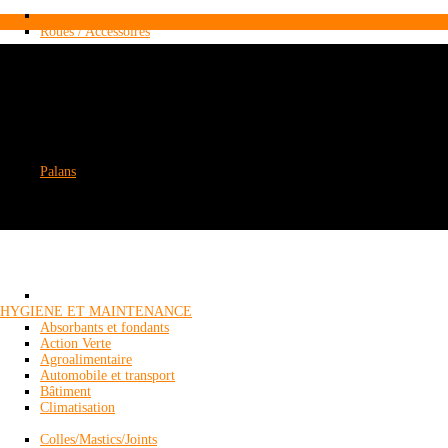
Roues / Accessoires
Palans
’HYGIENE ET MAINTENANCE
Absorbants et fondants
Action Verte
Agroalimentaire
Automobile et transport
Bâtiment
Climatisation
Colles/Mastics/Joints