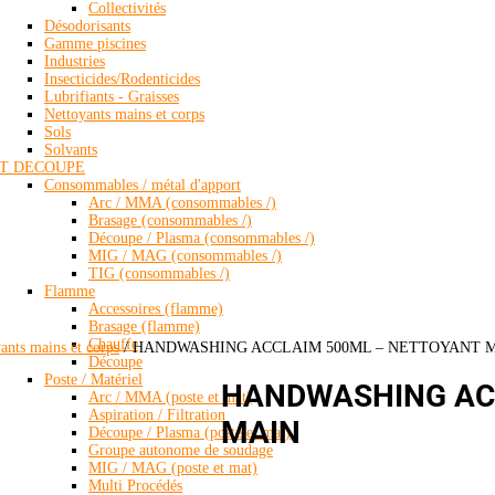
Collectivités
Désodorisants
Gamme piscines
Industries
Insecticides/Rodenticides
Lubrifiants - Graisses
Nettoyants mains et corps
Sols
Solvants
T DECOUPE
Consommables / métal d'apport
Arc / MMA (consommables /)
Brasage (consommables /)
Découpe / Plasma (consommables /)
MIG / MAG (consommables /)
TIG (consommables /)
Flamme
Accessoires (flamme)
Brasage (flamme)
Chauffe
ants mains et corps
/ HANDWASHING ACCLAIM 500ML – NETTOYANT 
Découpe
Poste / Matériel
HANDWASHING AC
Arc / MMA (poste et mat)
Aspiration / Filtration
MAIN
Découpe / Plasma (poste et mat)
Groupe autonome de soudage
MIG / MAG (poste et mat)
Multi Procédés