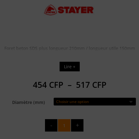
Foret beton SDS plus longueur 210mm / longueur utile 150mm
Lire +
Plage
454
CFP
–
517
CFP
de
prix :
Diamètre (mm)
454 CFP
à
517 CFP
quantité
de
FORET