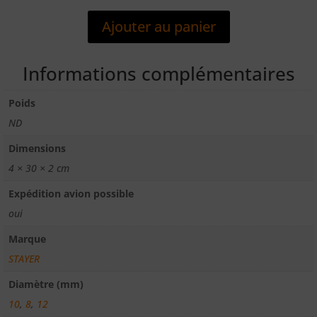
BETON
Ajouter au panier
SDS
PLUS
LONGEUR
Informations complémentaires
210MM
/
Poids
LONGUEUR
ND
UTILE
150MM
Dimensions
4 × 30 × 2 cm
Expédition avion possible
oui
Marque
STAYER
Diamètre (mm)
10
,
8
,
12