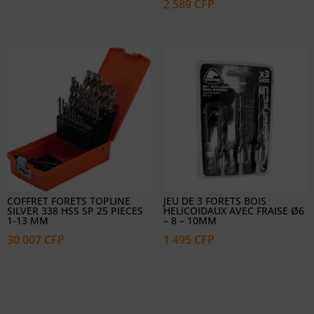
2 589
CFP
de
prix :
247 CFP
à
2
778 CFP
COFFRET FORETS TOPLINE
JEU DE 3 FORETS BOIS
SILVER 338 HSS SP 25 PIECES
HELICOIDAUX AVEC FRAISE Ø6
1-13 MM
– 8 – 10MM
30 007
CFP
1 495
CFP