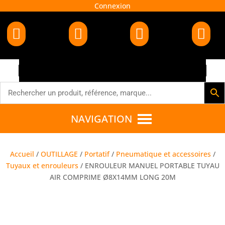
Connexion




NAVIGATION
Accueil
/
OUTILLAGE
/
Portatif
/
Pneumatique et accessoires
/
Tuyaux et enrouleurs
/ ENROULEUR MANUEL PORTABLE TUYAU
AIR COMPRIME Ø8X14MM LONG 20M