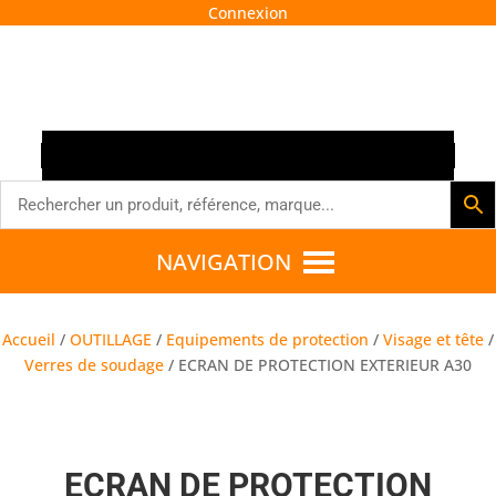
Connexion




NAVIGATION
Accueil
/
OUTILLAGE
/
Equipements de protection
/
Visage et tête
/
Verres de soudage
/ ECRAN DE PROTECTION EXTERIEUR A30
ECRAN DE PROTECTION