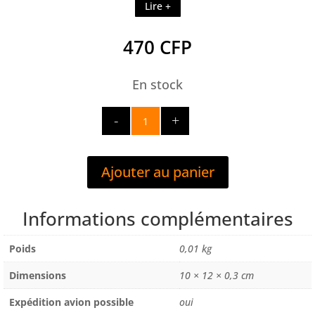
Lire +
470
CFP
En stock
quantité
de
ECRAN
DE
Ajouter au panier
PROTECTION
EXTERIEUR
A30
Informations complémentaires
Poids
0,01 kg
Dimensions
10 × 12 × 0,3 cm
Expédition avion possible
oui