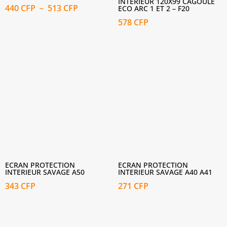
INTERIEUR 120X99 CAGOULE
Plage
440
CFP
–
513
CFP
ECO ARC 1 ET 2 – F20
de
578
CFP
prix :
440 CFP
à
513 CFP
ECRAN PROTECTION
ECRAN PROTECTION
INTERIEUR SAVAGE A50
INTERIEUR SAVAGE A40 A41
343
CFP
271
CFP