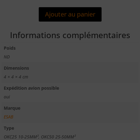
CONNECTEUR
EMBASE
Ajouter au panier
Informations complémentaires
Poids
ND
Dimensions
4 × 4 × 4 cm
Expédition avion possible
oui
Marque
ESAB
Type
OKC25 10-25MM², OKC50 25-50MM²