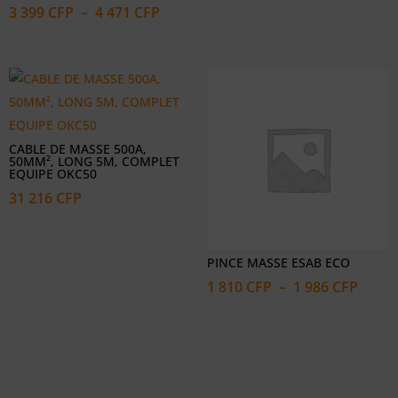
Plage
3 399
CFP
–
4 471
CFP
de
prix :
3
399 CFP
à
4
CABLE DE MASSE 500A,
50MM², LONG 5M, COMPLET
471 CFP
EQUIPE OKC50
31 216
CFP
PINCE MASSE ESAB ECO
Plage
1 810
CFP
–
1 986
CFP
de
prix :
1
810 C