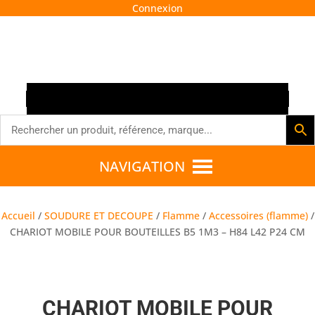
Connexion




NAVIGATION
Accueil
/
SOUDURE ET DECOUPE
/
Flamme
/
Accessoires (flamme)
/
CHARIOT MOBILE POUR BOUTEILLES B5 1M3 – H84 L42 P24 CM
CHARIOT MOBILE POUR