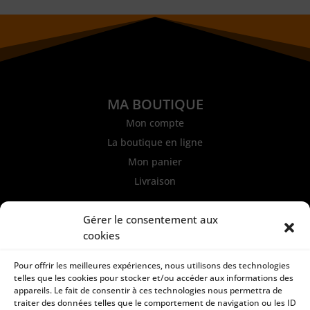
MA BOUTIQUE
Mon compte
La boutique en ligne
Mon panier
Livraison
INFORMATIONS
Gérer le consentement aux
Mentions légales et CGU
cookies
Politique de confidentialité
Pour offrir les meilleures expériences, nous utilisons des technologies
Conditions générales de ventes
telles que les cookies pour stocker et/ou accéder aux informations des
Paiement sécurisé
appareils. Le fait de consentir à ces technologies nous permettra de
traiter des données telles que le comportement de navigation ou les ID