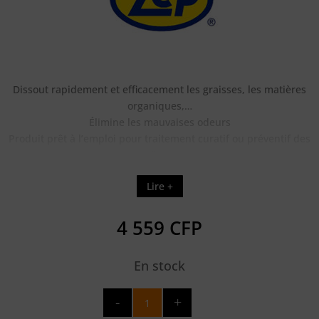
Dissout rapidement et efficacement les graisses, les matières
organiques,…
Élimine les mauvaises odeurs
Produit prêt à l’emploi pour traitement curatif ou préventif des
canalisations
Convient pour une utilisation dans les éviers, baignoires,
Lire +
lavabos, urinoirs, W.C,…
4 559
CFP
En stock
quantité
de