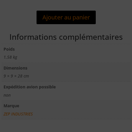
ALKALINE
DEBOUCHEUR
Ajouter au panier
CANALISATION
/
LITRE
Informations complémentaires
Poids
1,58 kg
Dimensions
9 × 9 × 28 cm
Expédition avion possible
non
Marque
ZEP INDUSTRIES